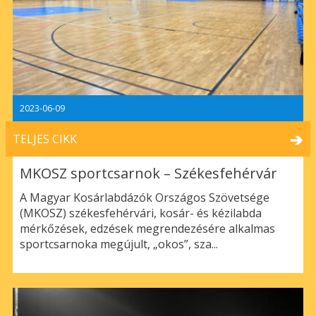
2023-06-09
TELJES CIKK
MKOSZ sportcsarnok – Székesfehérvár
A Magyar Kosárlabdázók Országos Szövetsége
(MKOSZ) székesfehérvári, kosár- és kézilabda
mérkőzések, edzések megrendezésére alkalmas
sportcsarnoka megújult, „okos”, sza...