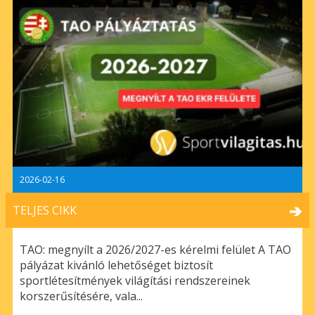
2026-02-16
TELJES CIKK
TAO: megnyílt a 2026/2027-es kérelmi felület A TAO
pályázat kivánló lehetőséget biztosít
sportlétesítmények világítási rendszereinek
korszerűsítésére, vala...