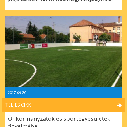
2017-09-20
TELJES CIKK
Önkormányzatok és sportegyesületek
figyelmébe