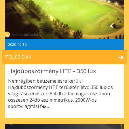
2020-10-30
TELJES CIKK
Hajdúböszörmény HTE – 350 lux
Nemrégiben beüzemelésre került
Hajdúböszörmény HTE területén lévő 350 lux-os
világítási rendszer. A 4 db 20m magas oszlopon
összesen 24db aszimmetrikus, 2000W-os
sportvilágítási f�...