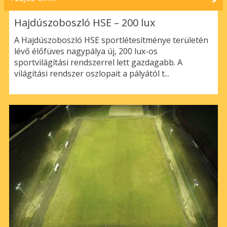
Hajdúszoboszló HSE – 200 lux
A Hajdúszoboszló HSE sportlétesítménye területén
lévő élőfüves nagypálya új, 200 lux-os
sportvilágítási rendszerrel lett gazdagabb. A
világítási rendszer oszlopait a pályától t...