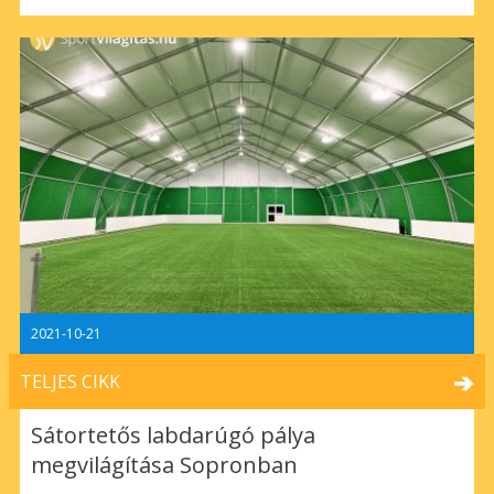
2021-10-21
TELJES CIKK
Sátortetős labdarúgó pálya
megvilágítása Sopronban