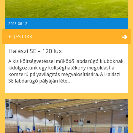
2023-06-12
TELJES CIKK
Halászi SE – 120 lux
A kis költségvetéssel működő labdarúgó kluboknak
kidolgoztunk egy költséghatékony megoldást a
korszerű pályavilágítás megvalósítására. A Halászi
SE labdarúgó pályáján léte...