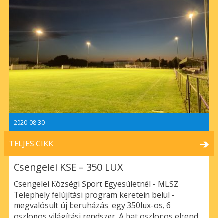
2020-08-30
TELJES CIKK
Csengelei KSE – 350 LUX
Csengelei Községi Sport Egyesületnél - MLSZ
Telephely felújítási program keretein belül -
megvalósult új beruházás, egy 350lux-os, 6
oszlopos világítási rendszer. A hat oszlopos elrend...