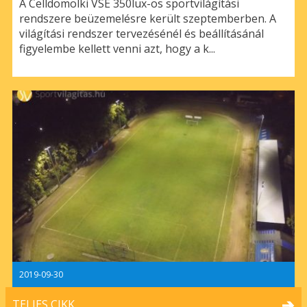
A Celldömölki VSE 350lux-os sportvilágítási
rendszere beüzemelésre került szeptemberben. A
világítási rendszer tervezésénél és beállításánál
figyelembe kellett venni azt, hogy a k...
2019-09-30
TELJES CIKK