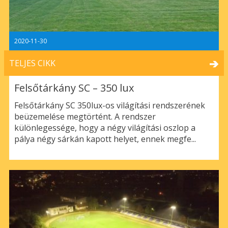
2020-11-30
TELJES CIKK
Felsőtárkány SC – 350 lux
Felsőtárkány SC 350lux-os világítási rendszerének
beüzemelése megtörtént. A rendszer
különlegessége, hogy a négy világítási oszlop a
pálya négy sárkán kapott helyet, ennek megfe...