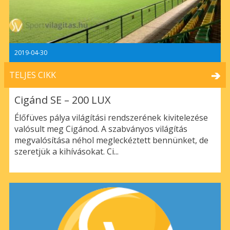
2019-04-30
TELJES CIKK
Cigánd SE – 200 LUX
Élőfüves pálya világítási rendszerének kivitelezése
valósult meg Cigánod. A szabványos világítás
megvalósítása néhol megleckéztett bennünket, de
szeretjük a kihívásokat. Ci...