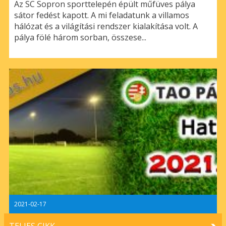
Az SC Sopron sporttelepén épült műfüves pálya
sátor fedést kapott. A mi feladatunk a villamos
hálózat és a világítási rendszer kialakítása volt. A
pálya fölé három sorban, összese...
2021-02-17