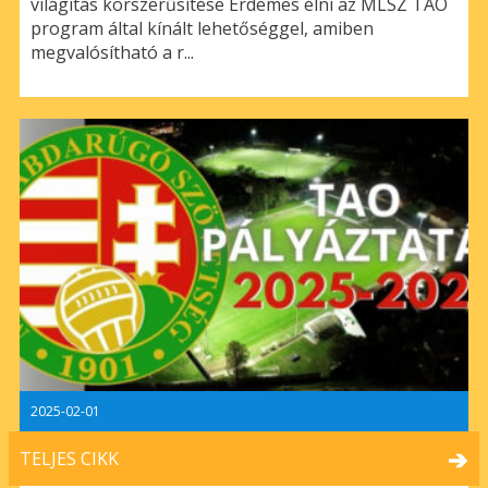
világítás korszerűsítése Érdemes élni az MLSZ TAO
program által kínált lehetőséggel, amiben
megvalósítható a r...
2025-02-01
TELJES CIKK