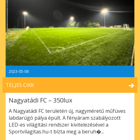
2023-05-06
TELJES CIKK
Nagyatádi FC – 350lux
A Nagyatádi FC területén új, nagyméretű műfüves
labdarúgó pálya épült. A fényáram szabályozott
LED-es világítási rendszer kivitelezésével a
Sportvilagitas.hu-t bízta meg a beruh�...