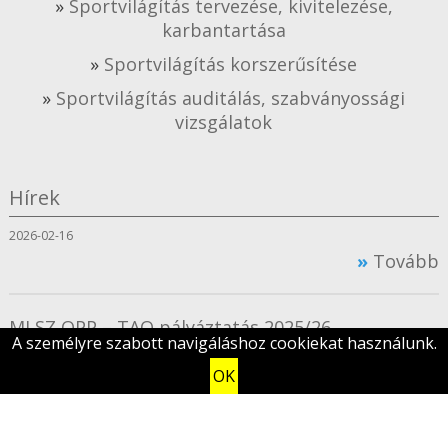
Sportvilágítás tervezése, kivitelezése,
karbantartása
Sportvilágítás korszerűsítése
Sportvilágítás auditálás, szabványossági
vizsgálatok
Hírek
2026-02-16
Tovább
MLSZ OPP – TAO pályáztatás 2025/26
A személyre szabott navigáláshoz cookiekat használunk.
2025-02-10
OK
Tovább
Összes hír megtekintése