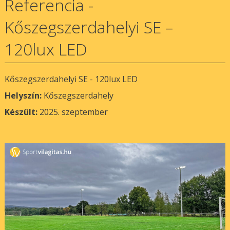
Referencia -
Kőszegszerdahelyi SE –
120lux LED
Kőszegszerdahelyi SE - 120lux LED
Helyszín:
Kőszegszerdahely
Készült:
2025. szeptember