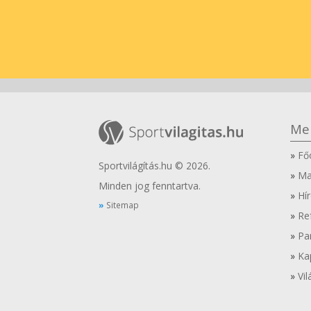
Me
Fő
Sportvilágítás.hu © 2026.
Ma
Minden jog fenntartva.
Hír
Sitemap
Re
Pa
Ka
Vil