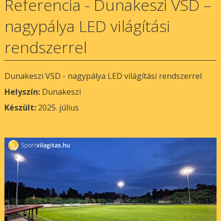
Referencia - Dunakeszi VSD –
nagypálya LED világítási
rendszerrel
Dunakeszi VSD - nagypálya LED világítási rendszerrel
Helyszín:
Dunakeszi
Készült:
2025. július