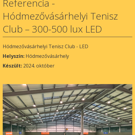
Referencia -
Hódmezővásárhelyi Tenisz
Club – 300-500 lux LED
Hódmezővásárhelyi Tenisz Club - LED
Helyszín:
Hódmezővásárhely
Készült:
2024. október