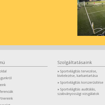
nü
Szolgáltatásaink
oldal
Sportvilágítás tervezése,
kivitelezése, karbantartása
gunkról
Sportvilágítás korszerűsítése
eink
Sportvilágítás auditálás,
ferenciák
szabványossági vizsgálatok
rtnereink