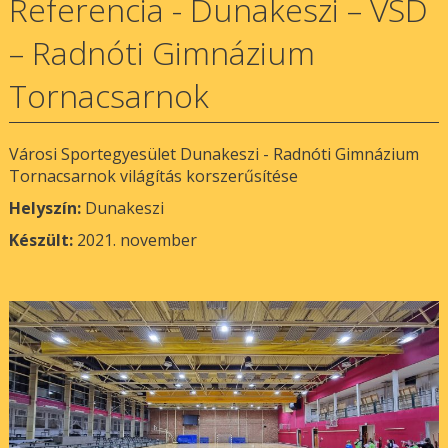
Referencia - Dunakeszi – VSD
– Radnóti Gimnázium
Tornacsarnok
Városi Sportegyesület Dunakeszi - Radnóti Gimnázium
Tornacsarnok világítás korszerűsítése
Helyszín:
Dunakeszi
Készült:
2021. november