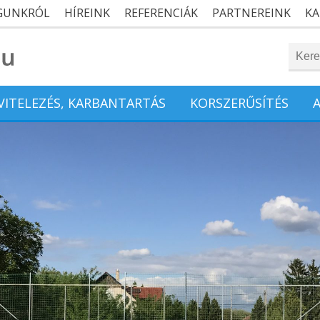
GUNKRÓL
HÍREINK
REFERENCIÁK
PARTNEREINK
KA
IVITELEZÉS, KARBANTARTÁS
KORSZERŰSÍTÉS