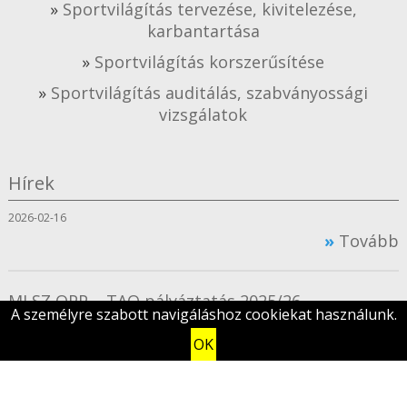
Sportvilágítás tervezése, kivitelezése,
karbantartása
Sportvilágítás korszerűsítése
Sportvilágítás auditálás, szabványossági
vizsgálatok
Hírek
2026-02-16
Tovább
MLSZ OPP – TAO pályáztatás 2025/26
A személyre szabott navigáláshoz cookiekat használunk.
2025-02-10
OK
Tovább
Összes hír megtekintése