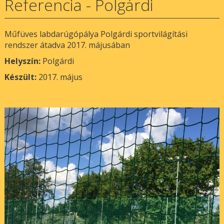
Referencia - Polgárdi
Műfüves labdarúgópálya Polgárdi sportvilágítási
rendszer átadva 2017. májusában
Helyszín:
Polgárdi
Készült:
2017. május