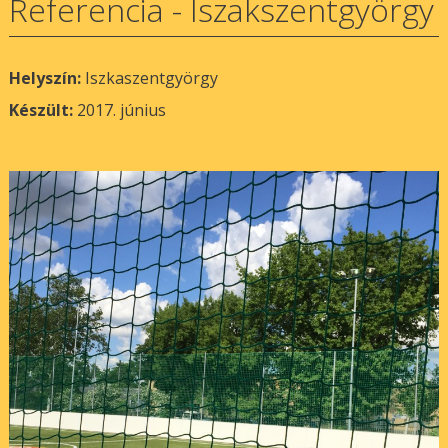
Referencia - Iszakszentgyörgy
Helyszín:
Iszkaszentgyörgy
Készült:
2017. június