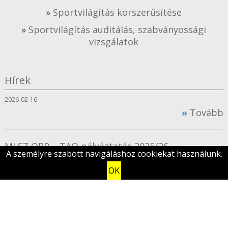
Sportvilágítás korszerűsítése
Sportvilágítás auditálás, szabványossági
vizsgálatok
Hírek
2026-02-16
Tovább
MLSZ OPP – TAO pályáztatás 2025/26
A személyre szabott navigáláshoz cookiekat használunk.
2025-02-10
OK
Tovább
Összes hír megtekintése